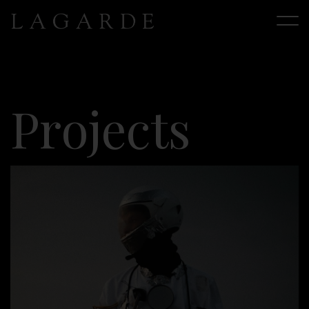
P
r
o
j
e
c
t
s