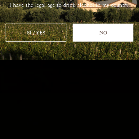
I have the legal age to drink alcohol in my country.
SÍ / YES
NO