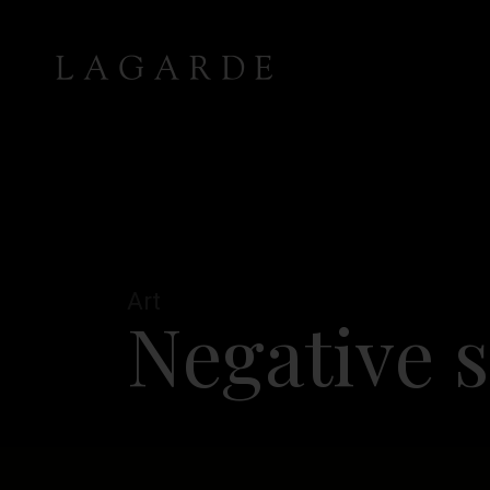
A
r
t
N
e
g
a
t
i
v
e
s