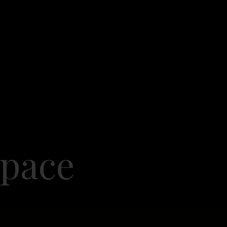
p
a
c
e