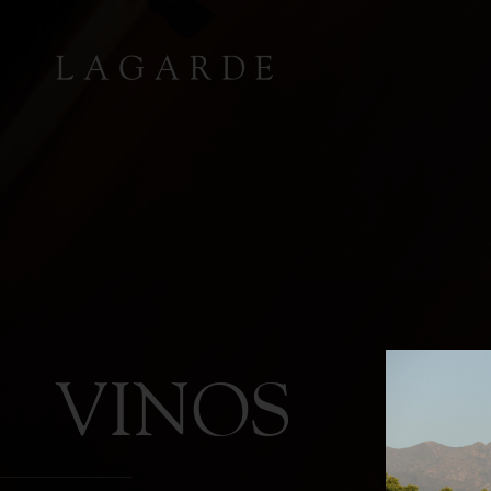
V
I
N
O
S