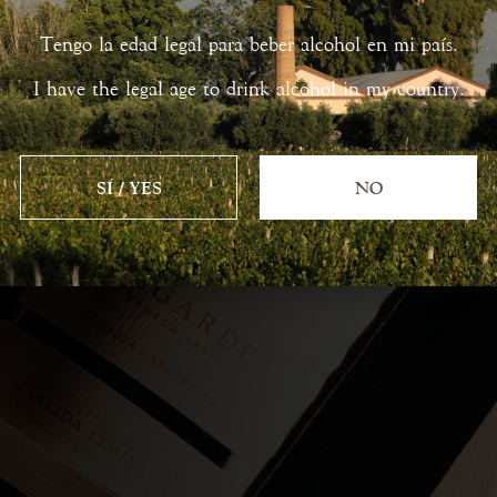
Tengo la edad legal para beber alcohol en mi país.
os,
ondiciones
I have the legal age to drink alcohol in my country.
e desarrolle
peto por el
.
SÍ / YES
NO