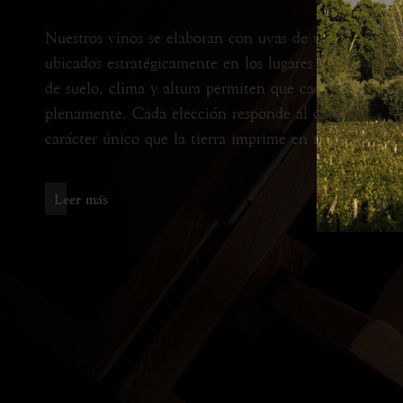
Nuestros vinos se elaboran con uvas de viñedos propi
ubicados estratégicamente en los lugares donde las c
de suelo, clima y altura permiten que cada variedad s
plenamente. Cada elección responde al cuidado y res
carácter único que la tierra imprime en nuestras vides
L
e
e
r
m
á
s