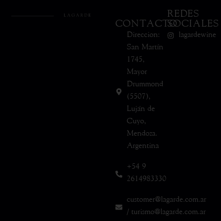
REDES
CONTACTO
SOCIALES
Direccion:
lagardewine
San Martín
1745,
Mayor
Drummond
(5507),
Luján de
Cuyo,
Mendoza.
Argentina
+54 9
2614983330
customer@lagarde.com.ar
/ turismo@lagarde.com.ar