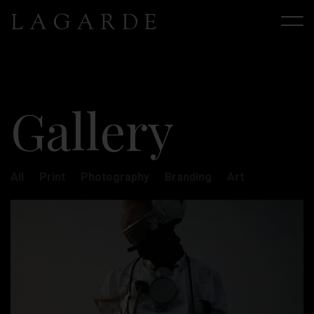
G
a
l
l
e
r
y
All
Print
Photography
Branding
Art