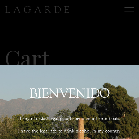
Cart
[woocommerce_cart]
BIENVENIDO
Tengo la edad legal para beber alcohol en mi país.
REDES
I have the legal age to drink alcohol in my country.
CONTACTO
SOCIALES