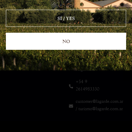
Direccion:
lagardewine
San Martín
1745,
SÍ / YES
Mayor
Drummond
(5507),
NO
Luján de
Cuyo,
Mendoza.
Argentina
+54 9
2614983330
customer@lagarde.com.ar
/ turismo@lagarde.com.ar